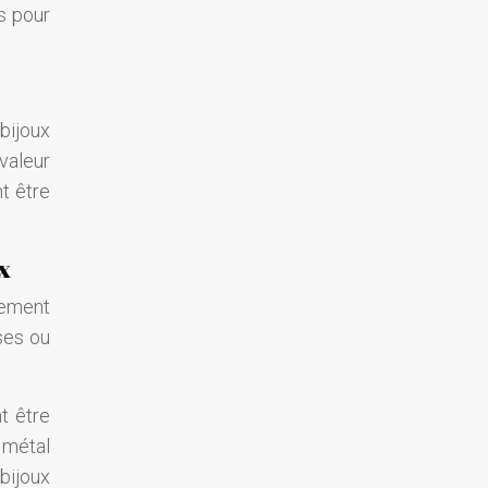
s pour
bijoux
valeur
t être
x
alement
uses ou
t être
 métal
bijoux