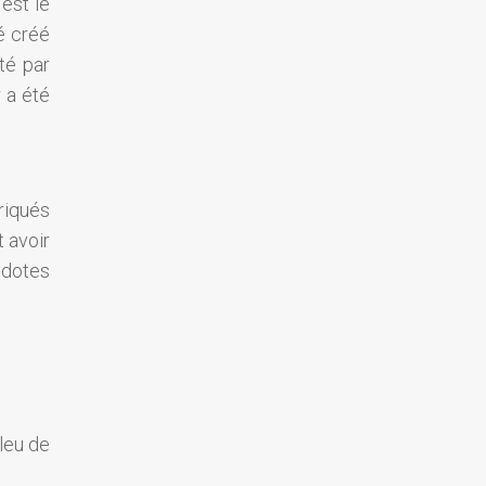
est le
é créé
té par
r a été
riqués
t avoir
cdotes
leu de