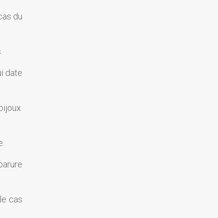
 cas du
.
ui date
ijoux.
e.
parure
le cas