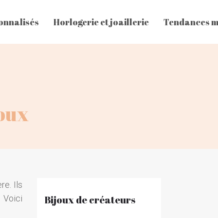
onnalisés
Horlogerie et joaillerie
Tendances 
joux
re. Ils
 Voici
Bijoux de créateurs