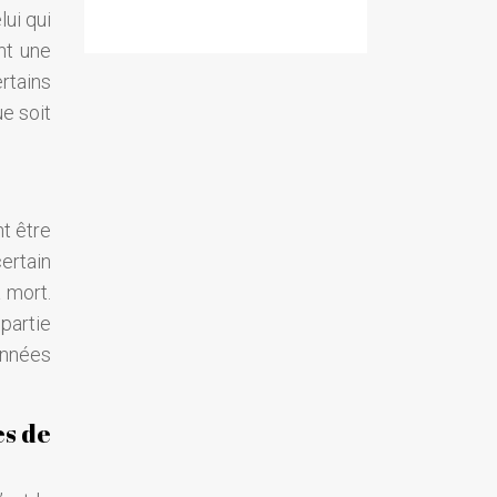
ui qui
nt une
rtains
e soit
nt être
ertain
a mort.
partie
années
es de