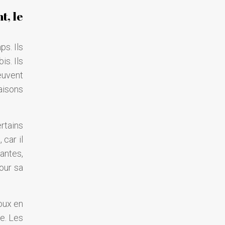
t, le
s. Ils
is. Ils
peuvent
aisons
ertains
 car il
santes,
pour sa
joux en
se. Les