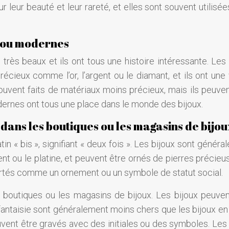
 leur beauté et leur rareté, et elles sont souvent utilisée
s ou modernes
rès beaux et ils ont tous une histoire intéressante. Les 
écieux comme l’or, l’argent ou le diamant, et ils ont une 
uvent faits de matériaux moins précieux, mais ils peuven
dernes ont tous une place dans le monde des bijoux.
 dans les boutiques ou les magasins de bijou
in « bis », signifiant « deux fois ». Les bijoux sont génér
gent ou le platine, et peuvent être ornés de pierres précie
ortés comme un ornement ou un symbole de statut social.
 boutiques ou les magasins de bijoux. Les bijoux peuven
x fantaisie sont généralement moins chers que les bijoux en
vent être gravés avec des initiales ou des symboles. Les 